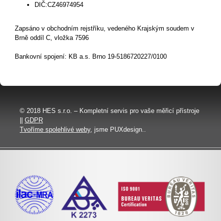
DIČ:CZ46974954
Zapsáno v obchodním rejstříku, vedeného Krajským soudem v
Brně oddíl C, vložka 7596
Bankovní spojení: KB a.s. Brno 19-5186720227/0100
© 2018 HES s.r.o. – Kompletní servis pro vaše měřicí přístroje
||
GDPR
Tvoříme spolehlivé weby
, jsme PUXdesign..