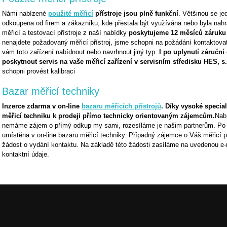
Námi nabízené
použité měřicí
přístroje jsou plně funkční
. Většinou se je
odkoupena od firem a zákazníku, kde přestala být využívána nebo byla nah
měřicí a testovací přístroje z naší nabídky
poskytujeme 12 měsíců záruku 
nenajdete požadovaný měřicí přístroj, jsme schopni na požádání kontaktovat
vám toto zařízení nabídnout nebo navrhnout jiný typ.
I po uplynutí záruční
poskytnout servis na vaše měřicí zařízení v servisním středisku HES, s.
schopni provést kalibraci
Bazar měřicí techniky
Inzerce zdarma v on-line
bazaru měřicích přístrojů
. Díky vysoké specia
měřicí techniku k prodeji přímo technicky orientovaným zájemcům.
Nab
nemáme zájem o přímý odkup my sami, rozesíláme je našim partnerům. Po 
umístěna v on-line bazaru měřicí techniky. Případný zájemce o Váš měřicí př
žádost o vydání kontaktu. Na základě této žádosti zasíláme na uvedenou e
kontaktní údaje.