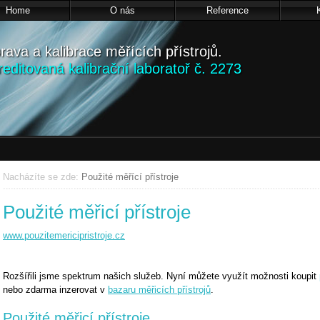
Home
O nás
Reference
rava a kalibrace měřících přístrojů.
reditovaná kalibrační laboratoř č. 2273
Nacházíte se zde:
Použité měřící přístroje
Použité měřicí přístroje
www.pouzitemericipristroje.cz
Rozšířili jsme spektrum našich služeb. Nyní můžete využít možnosti koupit
nebo zdarma inzerovat v
bazaru měřicích přístrojů
.
Použité měřicí přístroje