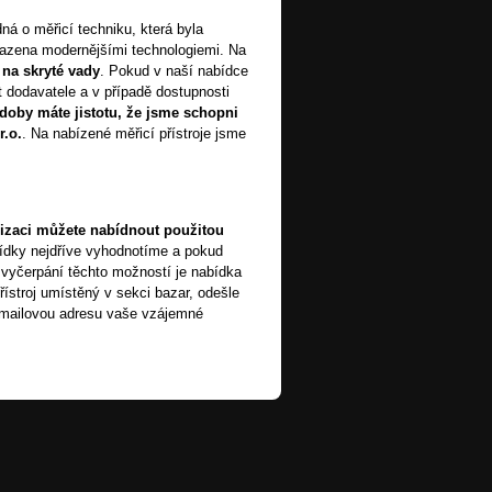
dná o měřicí techniku, která byla
razena modernějšími technologiemi. Na
na skryté vady
. Pokud v naší nabídce
 dodavatele a v případě dostupnosti
 doby máte jistotu, že jsme schopni
r.o.
. Na nabízené měřicí přístroje jsme
lizaci můžete nabídnout použitou
ídky nejdříve vyhodnotíme a pokud
vyčerpání těchto možností je nabídka
ístroj umístěný v sekci bazar, odešle
-mailovou adresu vaše vzájemné