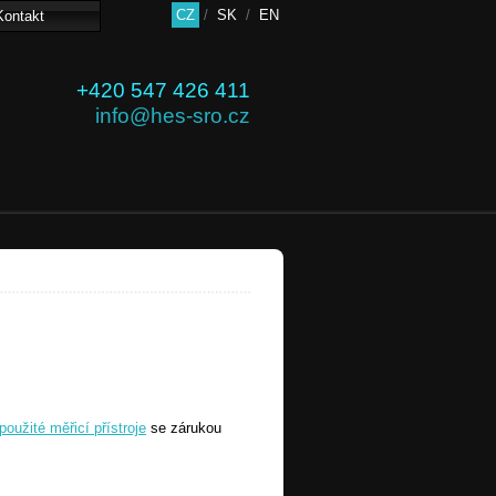
CZ
/
SK
/
EN
Kontakt
+420 547 426 411
info@hes-sro.cz
použité měřicí přístroje
se zárukou