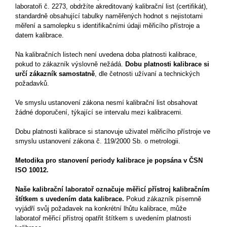
laboratoři č. 2273, obdržíte akreditovaný kalibrační list (certifikát),
standardně obsahující tabulky naměřených hodnot s nejistotami
měření a samolepku s identifikačními údaji měřicího přístroje a
datem kalibrace.
Na kalibračních listech není uvedena doba platnosti kalibrace,
pokud to zákazník výslovně nežádá.
Dobu platnosti kalibrace si
určí zákazník samostatně
, dle četnosti užívaní a technických
požadavků.
Ve smyslu ustanovení zákona nesmí kalibrační list obsahovat
žádné doporučení, týkající se intervalu mezi kalibracemi.
Dobu platnosti kalibrace si stanovuje uživatel měřicího přístroje ve
smyslu ustanovení zákona č. 119/2000 Sb. o metrologii.
Metodika pro stanovení periody kalibrace je popsána v ČSN
ISO 10012.
Naše kalibrační laboratoř označuje měřicí přístroj kalibračním
štítkem s uvedením data kalibrace.
Pokud zákazník písemně
vyjádří svůj požadavek na konkrétní lhůtu kalibrace, může
laboratoř měřicí přístroj opatřit štítkem s uvedením platnosti