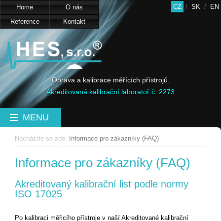
CZ
/
SK
/
EN
Home
O nás
Reference
Kontakt
Oprava a kalibrace měřících přístrojů.
Akreditovaná kalibrační laboratoř č. 2273
MENU
Nacházíte se zde:
Informace pro zákazníky (FAQ)
Informace pro zákazníky (FAQ)
Akreditovaný kalibrační list podle normy
ISO 17025
Po kalibraci měřicího přístroje v naší Akreditované kalibrační