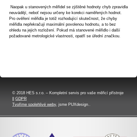
Naopak u stanovených měřidel se zjištěné hodnoty chyb zpravidla
neuvádějí, neboť nejsou určeny ke korekci naměřených hodnot.
Pro ověření měřidla je totiž rozhodující skutečnost, že chyby
měřidla nepřekračují maximální povolenou hodnotu, a to bez
ohledu na jejich rozložení. Pokud má stanovené měřidlo i další
požadované metrologické vlastnosti, opatří se úřední značkou.
© 2018 HES s.r.o. – Kompletní servis pro vaše měřicí přístroje
||
GDPR
Tvoříme spolehlivé weby
, jsme PUXdesign..