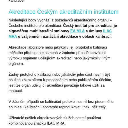
kalibrace.
Akreditace Českým akreditačním institutem
Následující body vychází z požadavků akreditačního orgánu –
Českého institutu pro akreditaci.
Český institut pro akreditaci je
signatářem multilaterální smlouvy
EA MLA
a úmluvy
ILAC
MRA
o vzájemném uznávání akreditace v oblasti kalibrací.
Akreditace laboratoře nebo jakýkoliv její protokol o kalibraci
měřicího přístroje neznamená v žádném případě schválení
výrobku orgánem udělujícím akreditaci nebo jakýmkoliv jiným
orgánem.
Žádný protokol o kalibraci nebo jakákoliv jeho část nesmí být
použita zákazníkem k propagačním nebo publikačním účelům,
jestliže orgán udělující akreditaci považuje takové užití za
matoucí.
V žádném případě se kalibrační protokol nesmí bez písemného
souhlasu kalibrační laboratoře reprodukovat jinak, něž celý.
Uživatelé našich akreditovaných služeb nesmí používat
kombinovanou značku ILAC MRA.