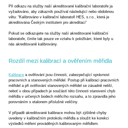
Při odkazu na služby naší akreditované kalibrační laboratoře ja
vyžadováno, aby zákazník používal následující nebo obdobnou
větu: “Kalibrováno v kalibrační laboratoři HES, s.r.o., která je
akreditována Českým institutem pro akreditaci“
Pokud se odkazujete na služby naší akreditované kalibrační
laboratoře, činíte tak pouze ve vztahu k položkám, které byly u
nás akreditovaně kalibrovány.
Rozdíl mezi kalibrací a ověřením měřidla
Kalibrace
a ověřování jsou činnosti, zabezpečující správnost
pracovních a stanovených měřidel. Postup při kalibraci pracovních
měřidel a při ověřování stanovených měřidel se zásadně neliší,
neboť v obou případech je součástí této činnosti stanovení chyb
měřidla v určených bodech měřicího rozsahu, a to zpravidla jeho
porovnáním s etalonem příslušné veličiny.
V případě akreditované kalibrace mohou být zjištěné chyby
uvedeny v kalibračním protokolu měřidla a sloužit ke korekci
výsledků měření prováděných kalibrovaným měřidlem.